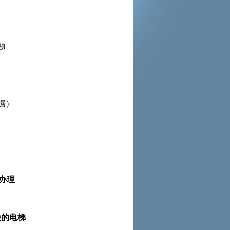
题
据）
醒办理
检的电梯