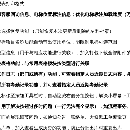
报表打印格式
服回访信息、电梯位置标注信息；优化电梯标注加载速度（万级
录选择恢复功能 （只能恢复本次更新后删除的材料档案）
，选择项目名称后能自动带出使用单位，能限制电梯可选范围
类型信息（用于与相应功能进行关联），加入打包下载全部附件
相关表格功能，与常用表格模块按类型进行关联
作日志（部门或所有）功能，可查看指定人员近期日志内容
所有考勤记录功能，并可查看指定人员近期考勤记录
将鼠标移至按钮工具栏时，自动隐藏右侧分组按钮，解决小屏幕
，用于解决按钮过多时问题（一行无法完全显示），如流程事务、报
展现细节问题，如通知公告、联络单、大修派工单编辑页
，加入查看生成历史的功能，防止分批出库时重复出库