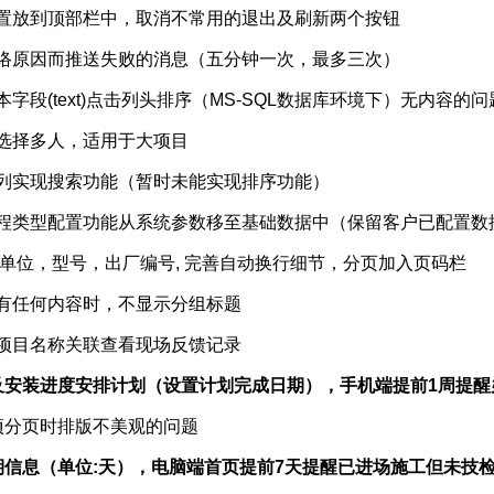
设置放到顶部栏中，取消不常用的退出及刷新两个按钮
络原因而推送失败的消息（五分钟一次，最多三次）
字段(text)点击列头排序（MS-SQL数据库环境下）无内容的问
选择多人，适用于大项目
数量列实现搜索功能（暂时未能实现排序功能）
加工程类型配置功能从系统参数移至基础数据中（保留客户已配置数
，型号，出厂编号, 完善自动换行细节，分页加入页码栏
没有任何内容时，不显示分组标题
根据项目名称关联查看现场反馈记录
安装进度安排计划（设置计划完成日期），手机端提前1周提
养项分页时排版不美观的问题
信息（单位:天），电脑端首页提前7天提醒已进场施工但未技